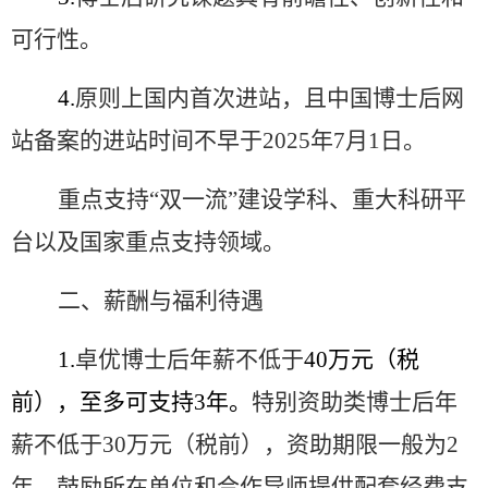
可行性。
4.
原则上
国内首次进站，且中国博士后网
站备案的进站时间不早于
2025
年
7
月
1
日。
重点支持
“
双一流
”
建设学科、重大科研平
台以及国家重点支持领域。
二、薪酬与福利待遇
1.
卓优博士后年薪不低于
40
万元（税
前），至多可支持
3
年。
特别资助类博士后年
薪不低于
30
万元（税前），资助期限一般为
2
年。鼓励所在单位和合作导师提供配套经费支