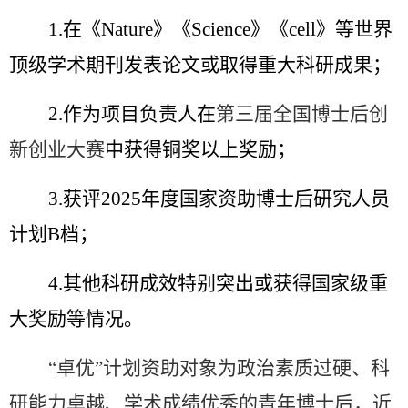
1.
在《
Nature
》《
Science
》《
cell
》等世界
顶级学术期刊发表论文或取得重大科研成果；
2.
作为项目负责人在
第三届全国博士后创
新创业大赛
中获得铜奖以上奖励；
3.
获评
2025
年度国家资助博士后研究人员
计划
B
档；
4.
其他科研成效特别突出或获得国家级重
大奖励等情况。
“
卓优
”
计划资助对象为政治素质过硬、科
研能力卓越、学术成绩优秀的青年博士后，近